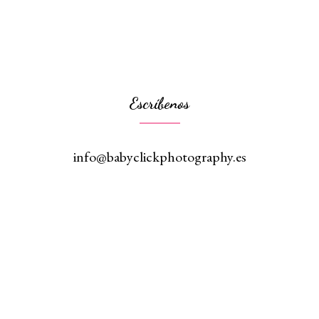
Escríbenos
info@babyclickphotography.es