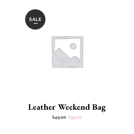
SALE
Leather Weekend Bag
£
49.00
£
39.00