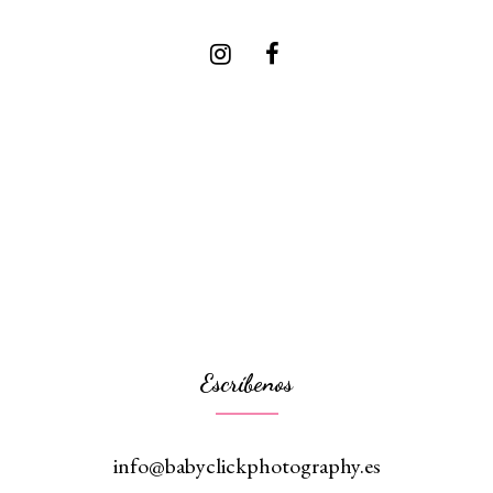
Escríbenos
info@babyclickphotography.es